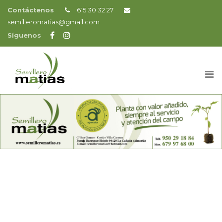
Contáctenos
615 30 32 27
semilleromatias@gmail.com
Síguenos