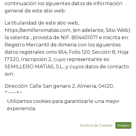
continuación los siguientes datos de información
general de este sitio web:
La titularidad de este sitio web,
https://semilleromatias.com
, (en adelante, Sitio Web)
la ostenta:
, provista de NIF:
B04401071
e inscrita en:
Registro Mercantil de Almeria
con los siguientes
datos registrales:
omo 654, Folio 120, Sección 8, Hoja
17320, Inscripción 2
, cuyo representante es:
SEMILLERO MATIAS, S.L.
, y cuyos datos de contacto
son:
Dirección:
Calle San genaro 2, Almería, 04120,
España
Utilizamos cookies para garantizarle una mejor
Teléfono de contacto:
615 30 32 27
experiencia.
Email de contacto:
semilleromatias@gmail.com
Política de Cookies
Acepto
II. TÉRMINOS Y CONDICIONES